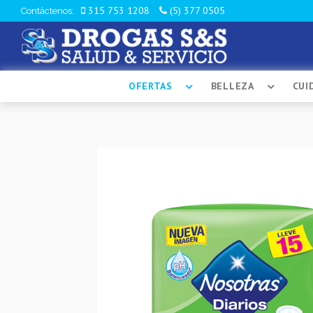
315 753 1208
(5) 377 0505
Contáctenos:
OFERTAS
BELLEZA
CUI