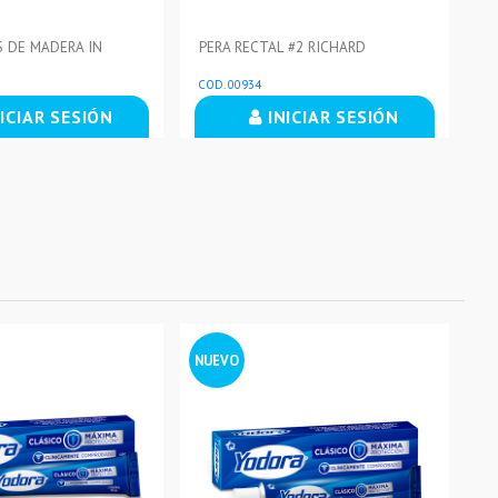
 DE MADERA IN
PERA RECTAL #2 RICHARD
PE
COD. 00934
CO
ICIAR SESIÓN
INICIAR SESIÓN
NUEVO
NU