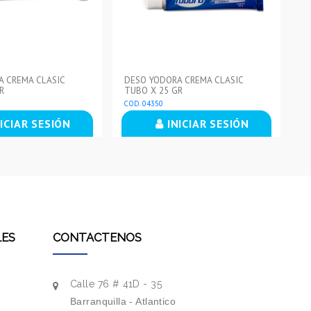
 CREMA CLASIC
DESO YODORA CREMA CLASIC
T
R
TUBO X 25 GR
PO
COD. 04350
CO
ICIAR SESIÓN
INICIAR SESIÓN
LES
CONTACTENOS
Calle 76 # 41D - 35
Barranquilla - Atlantico