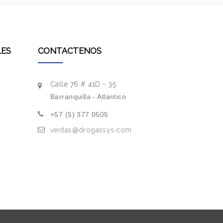
LES
CONTACTENOS
Calle 76 # 41D - 35
Barranquilla - Atlantico
+57 (5) 377 0505
ventas@drogassys.com