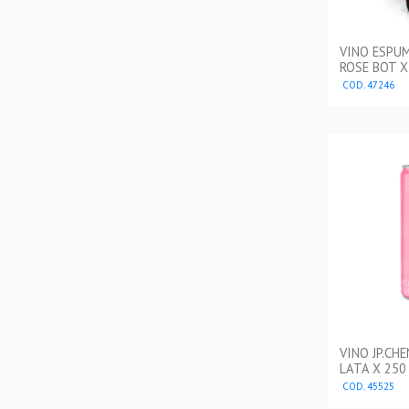
VINO ESPU
ROSE BOT X
COD. 47246
VINO JP.CH
LATA X 250
COD. 45525