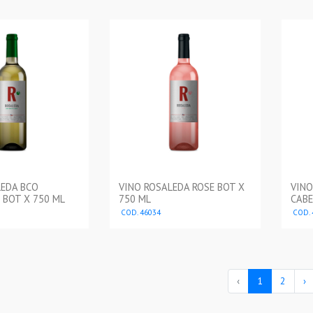
LEDA BCO
VINO ROSALEDA ROSE BOT X
VINO
 BOT X 750 ML
750 ML
CABE
COD. 46034
COD. 
‹
1
2
›