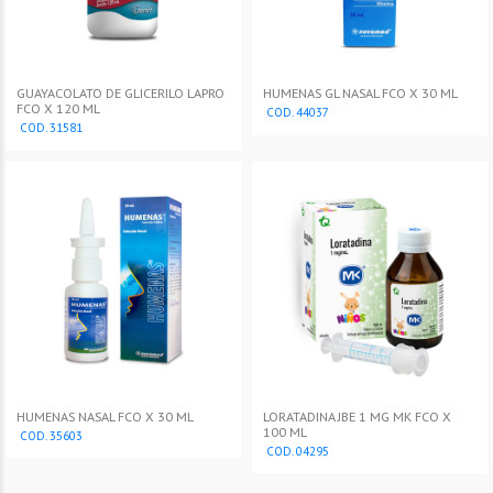
GUAYACOLATO DE GLICERILO LAPRO
HUMENAS GL NASAL FCO X 30 ML
FCO X 120 ML
COD. 44037
COD. 31581
HUMENAS NASAL FCO X 30 ML
LORATADINA JBE 1 MG MK FCO X
100 ML
COD. 35603
COD. 04295