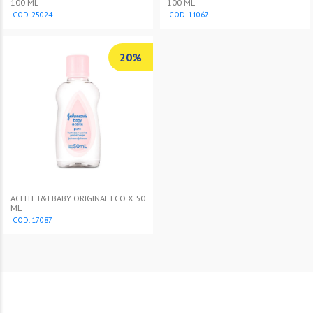
100 ML
100 ML
COD. 25024
COD. 11067
20%
ACEITE J&J BABY ORIGINAL FCO X 50
ML
COD. 17087