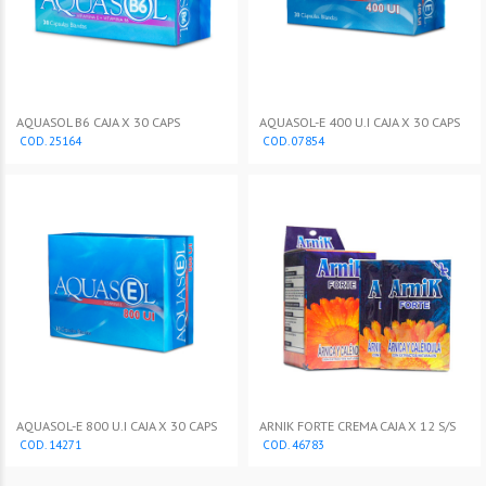
AQUASOL B6 CAJA X 30 CAPS
AQUASOL-E 400 U.I CAJA X 30 CAPS
COD. 25164
COD. 07854
AQUASOL-E 800 U.I CAJA X 30 CAPS
ARNIK FORTE CREMA CAJA X 12 S/S
COD. 14271
COD. 46783