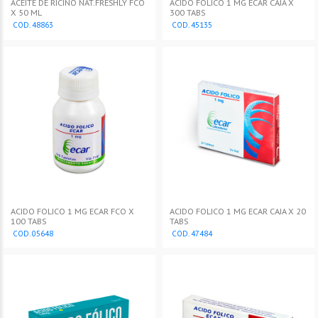
ACEITE DE RICINO NAT.FRESHLY FCO
ACIDO FOLICO 1 MG ECAR CAJA X
X 50 ML
300 TABS
COD. 48863
COD. 45135
ACIDO FOLICO 1 MG ECAR FCO X
ACIDO FOLICO 1 MG ECAR CAJA X 20
100 TABS
TABS
COD. 05648
COD. 47484