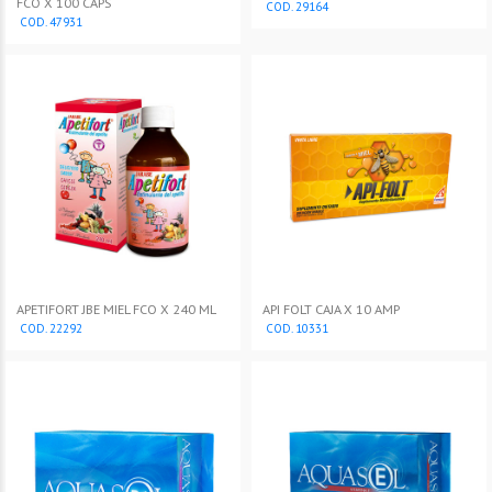
FCO X 100 CAPS
COD. 29164
COD. 47931
APETIFORT JBE MIEL FCO X 240 ML
API FOLT CAJA X 10 AMP
COD. 22292
COD. 10331