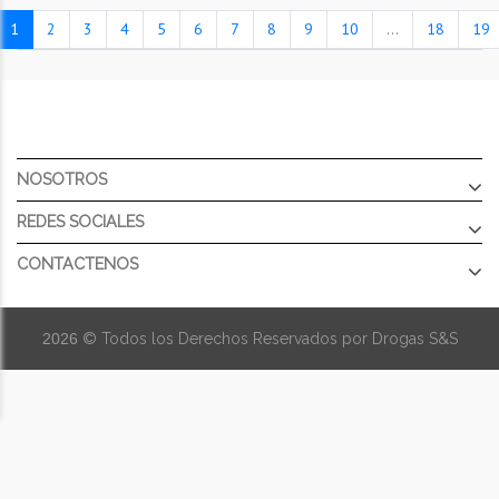
1
2
3
4
5
6
7
8
9
10
...
18
19
NOSOTROS
REDES SOCIALES
CONTACTENOS
2026
© Todos los Derechos Reservados por Drogas S&S