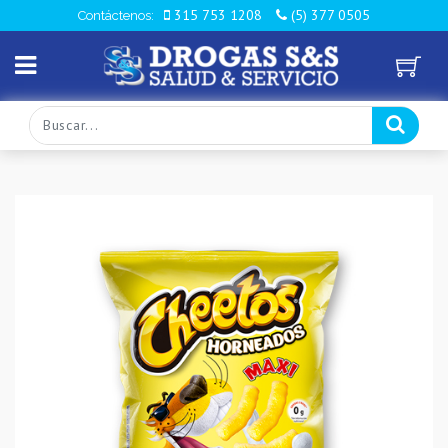
315 753 1208
(5) 377 0505
Contáctenos: