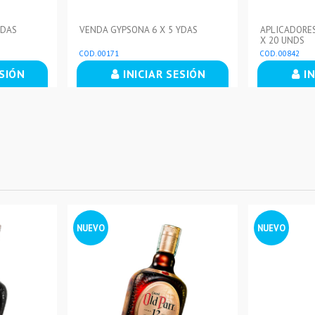
YDAS
VENDA GYPSONA 6 X 5 YDAS
APLICADORES
X 20 UNDS
COD. 00171
COD. 00842
ESIÓN
INICIAR SESIÓN
IN
NUEVO
NUEVO