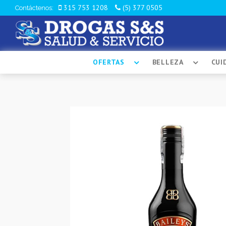
315 753 1208
(5) 377 0505
Contáctenos:
OFERTAS
BELLEZA
CUI