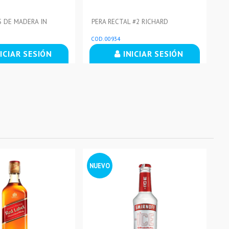
 DE MADERA IN
PERA RECTAL #2 RICHARD
PE
COD. 00934
CO
ICIAR SESIÓN
INICIAR SESIÓN
NUEVO
NU