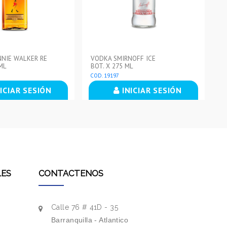
NIE WALKER RE
VODKA SMIRNOFF ICE
VI
ML
BOT. X 275 ML
BO
COD. 19197
CO
ICIAR SESIÓN
INICIAR SESIÓN
LES
CONTACTENOS
Calle 76 # 41D - 35
Barranquilla - Atlantico