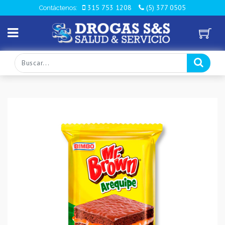
315 753 1208
(5) 377 0505
Contáctenos: