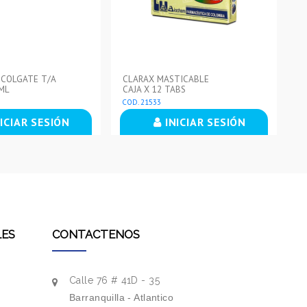
.COLGATE T/A
CLARAX MASTICABLE
CO
ML
CAJA X 12 TABS
TU
COD. 21533
CO
ICIAR SESIÓN
INICIAR SESIÓN
LES
CONTACTENOS
Calle 76 # 41D - 35
Barranquilla - Atlantico