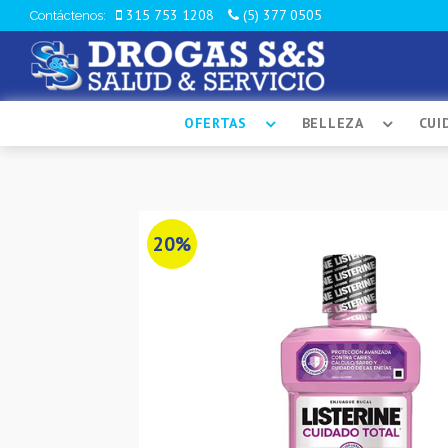
315 753 1208
(5) 377 0505
Contáctenos:
OFERTAS
BELLEZA
CUI
20%