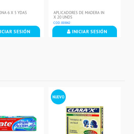
NA 6 X 5 YDAS
APLICADORES DE MADERA IN
PE
X 20 UNDS
COD. 00842
CO
ICIAR SESIÓN
INICIAR SESIÓN
NUEVO
NU